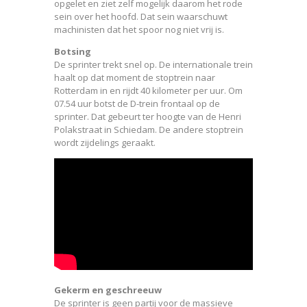
opgelet en ziet zelf mogelijk daarom het rode
sein over het hoofd. Dat sein waarschuwt
machinisten dat het spoor nog niet vrij is.
Botsing
De sprinter trekt snel op. De internationale trein
haalt op dat moment de stoptrein naar
Rotterdam in en rijdt 40 kilometer per uur. Om
07.54 uur botst de D-trein frontaal op de
sprinter. Dat gebeurt ter hoogte van de Henri
Polakstraat in Schiedam. De andere stoptrein
wordt zijdelings geraakt.
Gekerm en geschreeuw
De sprinter is geen partij voor de massieve