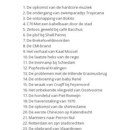
1. De opkomst van de hardcore-muziek
2. De ondergang van zwemparadijs Tropicana
3. De ontsnapping van Bokito
4. C70 Met een kabelbaan door de stad
5. Zinloos geweld bij café Bacchus
6. De plof bij Shell Pernis
7. De Brekelsveldmoorden
8. De CMI-brand
9. Het verhaal van Kaat Mossel
10. De laatste heks van de regio
11. De treinramp bij Schiedam
12. Popfestival Kralingen
13. De problemen met de trillende Erasmusbrug
14. De ontvoering van baby René
15. De wraak van Cruijff bij Feyenoord
16. Het onbekende vliegveld van Oostvoorne
17. De hondelul van Piet Romeijn
18. De havenstaking van 1970
19. De opkomst van de shirtreclame
20. De eerste Chinezen op Katendrecht
21. Mariniers naar Perron Nul
22. Rotterdam en zijn stadsrechten
23. De oliebrand van Vlaardingen