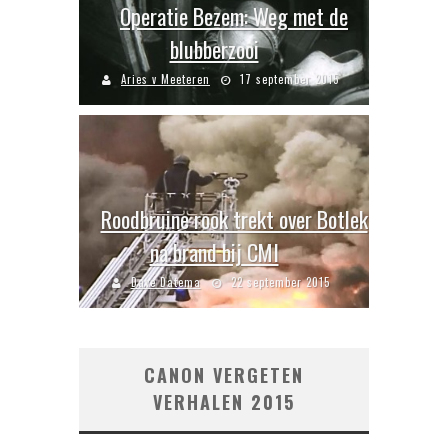
Operatie Bezem: Weg met de
blubberzooi
Aries v Meeteren
17 september 2015
Roodbruine rook trekt over Botlek
na brand bij CMI
Dave Datema
22 september 2015
CANON VERGETEN
VERHALEN 2015