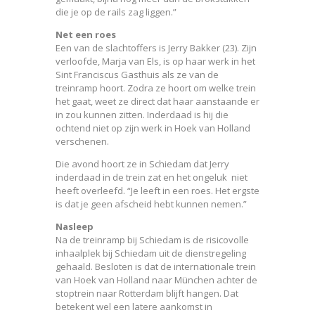
die je op de rails zag liggen.”
Net een roes
Een van de slachtoffers is Jerry Bakker (23). Zijn
verloofde, Marja van Els, is op haar werk in het
Sint Franciscus Gasthuis als ze van de
treinramp hoort. Zodra ze hoort om welke trein
het gaat, weet ze direct dat haar aanstaande er
in zou kunnen zitten. Inderdaad is hij die
ochtend niet op zijn werk in Hoek van Holland
verschenen.
Die avond hoort ze in Schiedam dat Jerry
inderdaad in de trein zat en het ongeluk niet
heeft overleefd. “Je leeft in een roes. Het ergste
is dat je geen afscheid hebt kunnen nemen.”
Nasleep
Na de treinramp bij Schiedam is de risicovolle
inhaalplek bij Schiedam uit de dienstregeling
gehaald. Besloten is dat de internationale trein
van Hoek van Holland naar München achter de
stoptrein naar Rotterdam blijft hangen. Dat
betekent wel een latere aankomst in