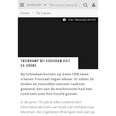
UITGELICHT
Wel of geen doping bij Feyenoord?
Home
De Canon
Erasmusbrug - hoe een mislukking uitgroeide tot een icoon
Foto: Nationaal Archief
Kaat Mossel - heldin of helleveeg
Daniel van Cotthem, Vlaardings symbool voor zinloos geweld
Stadsrechten van Rotterdam - driemaal recht is scheepsrecht
Tropicana: het verloederde zwemparadijs van Rotterdam
TREINRAMP BIJ SCHIEDAM EIST
24 LEVENS
Bij Schiedam botsen op 4 mei 1976 twee
treinen frontaal tegen elkaar. Er vallen 24
doden en tientallen mensen raakten
gewond. Een van de machinisten had een
rood sein over het hoofd gezien.
In de jaren ’70 rijdt er elke ochtend één
internationale trein van Hoek van Holland naar
München. De zogeheten Rheingold sluit aan op