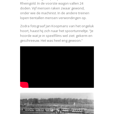
Rheingold. In de voorste wagon vallen 24
doden. Vijf mensen raken zwaar gewond,
onder wie de machinist. In de andere treinen
lopen tientallen mensen verwondingen op.
Zodra fotograaf Jan Koopmans van het ongeluk
hoort, haast hij zich naar het spoortunneltje. “Je
hoorde wat je in speelfilms wel ziet: gekerm en
geschreeuw. Het was heel eng gewoon.”