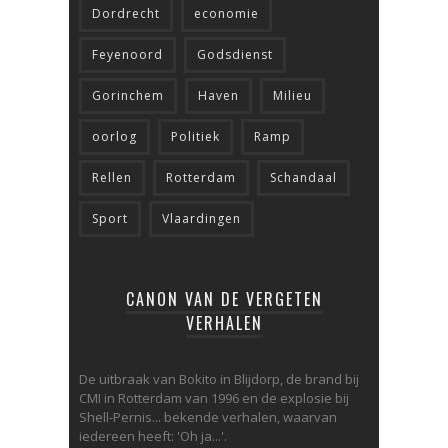
Dordrecht
economie
Feyenoord
Godsdienst
Gorinchem
Haven
Milieu
oorlog
Politiek
Ramp
Rellen
Rotterdam
Schandaal
Sport
Vlaardingen
CANON VAN DE VERGETEN
VERHALEN
De uitbraak van Bokito in Blijdorp, de brand bij
CMI in Rotterdam van 1996 en de explosie bij
Shell-Pernis... bekende verhalen, waarvan
iedereen heeft: 'Oh ja...'.