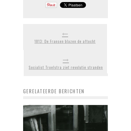
1813: De Fransen blazen de aftocht
Socialist Troelstra ziet revolutie stranden
GERELATEERDE BERICHTEN