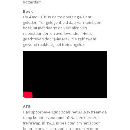
Rotterdam.
Boek
Op 4 mei 2016 is de treinbotsing 40 jaar
geleden. Ter gelegenheid daarvan komt een
boek uit met daarin de verhalen van
nabestaanden en overlevenden. Het is
geschreven door Julia Mak, die zelf zwaar
gewond raakte bij het treinongeluk.
ATB
Had spoorbeveiliging zoals het ATB-systeem de
ramp kunnen voorkomen? Na een eerdere
treinramp, in 1962, is besloten om het spoor
beter te beveiligen, zodat treinen niet door