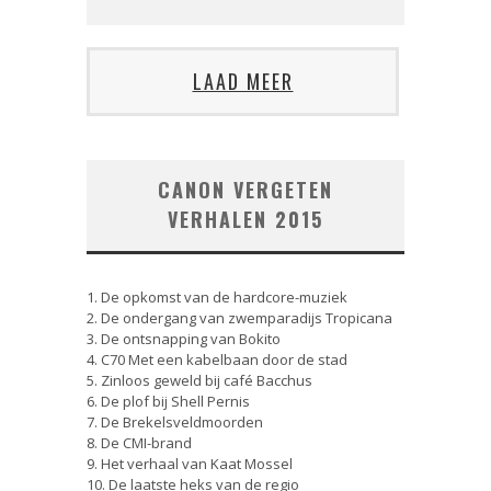
LAAD MEER
CANON VERGETEN
VERHALEN 2015
1. De opkomst van de hardcore-muziek
2. De ondergang van zwemparadijs Tropicana
3. De ontsnapping van Bokito
4. C70 Met een kabelbaan door de stad
5. Zinloos geweld bij café Bacchus
6. De plof bij Shell Pernis
7. De Brekelsveldmoorden
8. De CMI-brand
9. Het verhaal van Kaat Mossel
10. De laatste heks van de regio