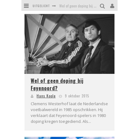
UITGELICHT
Wel of geen doping bij Feyenoord?
Erasmusbrug - hoe een mislukking uitgroeide tot een icoon
Kaat Mossel - heldin of helleveeg
Daniel van Cotthem, Vlaardings symbool voor zinloos geweld
Stadsrechten van Rotterdam - driemaal recht is scheepsrecht
Tropicana: het verloederde zwemparadijs van Rotterdam
Wel of geen doping bij
Feyenoord?
Hans Koole
9 oktober 2015
Clemens Westerhof laat de Nederlandse
voetbalwereld in 1985 opschrikken. Hij
verklaart dat Feyenoord-spelers in 1980
doping kregen toegediend. Als...