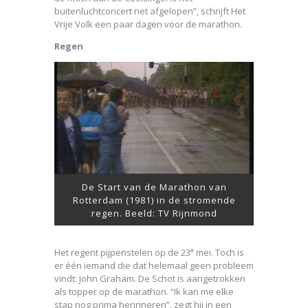
buitenluchtconcert net afgelopen”, schrijft Het
Vrije Volk een paar dagen voor de marathon.
Regen
De Start van de Marathon van
Rotterdam (1981) in de stromende
regen. Beeld: TV Rijnmond
e
Het regent pijpenstelen op de 23
mei. Toch is
er één iemand die dat helemaal geen probleem
vindt: John Graham. De Schot is aangetrokken
als topper op de marathon. “Ik kan me elke
stap nog prima herinneren”, zegt hij in een