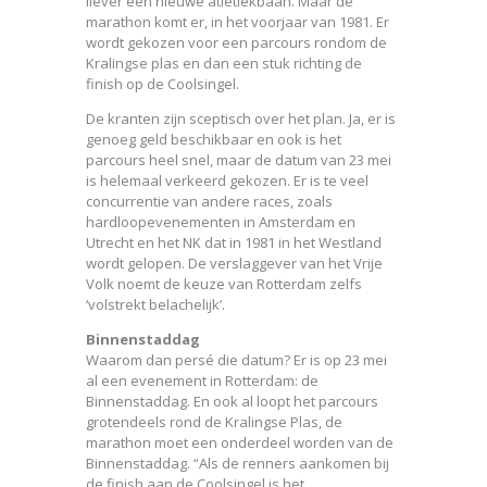
liever een nieuwe atletiekbaan. Maar de
marathon komt er, in het voorjaar van 1981. Er
wordt gekozen voor een parcours rondom de
Kralingse plas en dan een stuk richting de
finish op de Coolsingel.
De kranten zijn sceptisch over het plan. Ja, er is
genoeg geld beschikbaar en ook is het
parcours heel snel, maar de datum van 23 mei
is helemaal verkeerd gekozen. Er is te veel
concurrentie van andere races, zoals
hardloopevenementen in Amsterdam en
Utrecht en het NK dat in 1981 in het Westland
wordt gelopen. De verslaggever van het Vrije
Volk noemt de keuze van Rotterdam zelfs
‘volstrekt belachelijk’.
Binnenstaddag
Waarom dan persé die datum? Er is op 23 mei
al een evenement in Rotterdam: de
Binnenstaddag. En ook al loopt het parcours
grotendeels rond de Kralingse Plas, de
marathon moet een onderdeel worden van de
Binnenstaddag. “Als de renners aankomen bij
de finish aan de Coolsingel is het