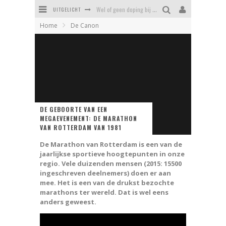
UITGELICHT
Wel of geen doping bij Feyenoord?
Home
De Canon
Erasmusbrug - hoe een mislukking uitgroeide tot een icoon
Kaat Mossel - heldin of helleveeg
Daniel van Cotthem, Vlaardings symbool voor zinloos geweld
Stadsrechten van Rotterdam - driemaal recht is scheepsrecht
Tropicana: het verloederde zwemparadijs van Rotterdam
DE GEBOORTE VAN EEN
MEGAEVENEMENT: DE MARATHON
VAN ROTTERDAM VAN 1981
De Marathon van Rotterdam is een van de
jaarlijkse sportieve hoogtepunten in onze
regio. Vele duizenden mensen (2015: 15500
ingeschreven deelnemers) doen er aan
mee. Het is een van de drukst bezochte
marathons ter wereld. Dat is wel eens
anders geweest.