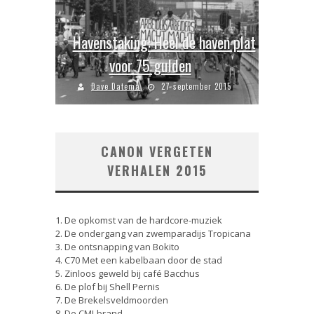
Havenstaking: Heel de haven plat
voor 75 gulden
Dave Datema
27 september 2015
CANON VERGETEN
VERHALEN 2015
1. De opkomst van de hardcore-muziek
2. De ondergang van zwemparadijs Tropicana
3. De ontsnapping van Bokito
4. C70 Met een kabelbaan door de stad
5. Zinloos geweld bij café Bacchus
6. De plof bij Shell Pernis
7. De Brekelsveldmoorden
8. De CMI-brand