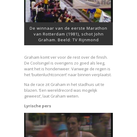
De winnaar van de eerste Marathon
van Rotterdam (1981), schot John
Graham. Beeld: TV Rijnmond
Graham komt ver voor de rest over de finish.
De Coolsingel is overigens zo goed als leeg,
want het is hondenweer. Vanwege de regen is
het ‘buitenluchtconcert’ naar binnen verplaatst.
Na de race zit Graham in het stadhuis uit te
blazen. ‘Een wereldrecord was mogelijk
geweest’, laat Graham weten.
Lyrische pers