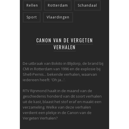
Rellen
Rotterdam
Schandaal
Sport
Vlaardingen
CANON VAN DE VERGETEN
VERHALEN
De uitbraak van Bokito in Blijdorp, de brand bij
CMI in Rotterdam van 1996 en de explosie bij
Shell-Pernis... bekende verhalen, waarvan
iedereen heeft: 'Oh ja...'.
RTV Rijnmond haalt in de maand van de
geschiedenis honderd van dit soort verhalen
uit de kast, blaast het stof eraf en maakt een
verzameling. Welke van deze verhalen
verdient een plekje in de Canon van de
Vergeten Verhalen?