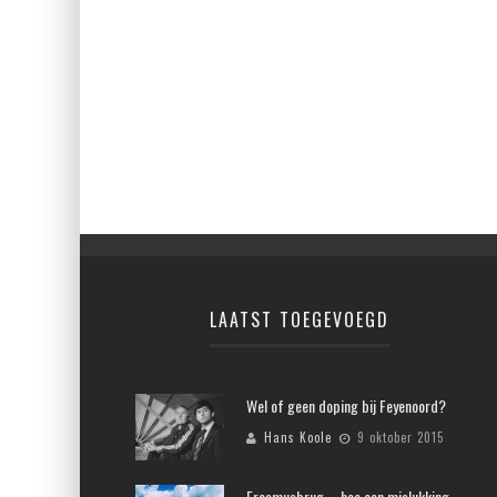
LAATST TOEGEVOEGD
Wel of geen doping bij Feyenoord?
Hans Koole
9 oktober 2015
Erasmusbrug – hoe een mislukking