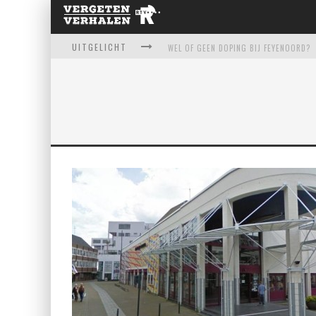
UITGELICHT
WEL OF GEEN DOPING BIJ FEYENOORD?
ERASMUSBRUG - HOE EEN MISLUKKING 
KAAT MOSSEL - HELDIN OF HELLEVEEG
TROPICANA: HET VERLOEDERDE ZWEMPA