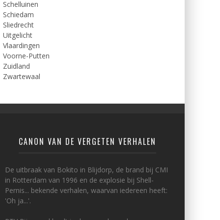
Schelluinen
Schiedam
Sliedrecht
Uitgelicht
Vlaardingen
Voorne-Putten
Zuidland
Zwartewaal
CANON VAN DE VERGETEN VERHALEN
De uitbraak van Bokito in Blijdorp, de brand bij CMI
in Rotterdam van 1996 en de explosie bij Shell-
Pernis... bekende verhalen, waarvan iedereen heeft:
'Oh ja...'.