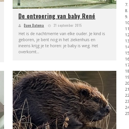
7
8
De ontvoering van baby René
9.
10
Dave Datema
21 september 2015
11
Het is de nachtmerrie van elke ouder. Je kind is
12
geboren, je bent nog in het ziekenhuis en
13
ineens krijg je te horen: je baby is weg. Het
14
overkomt...
15
16
17
18
19
20
21
22
23
24
25