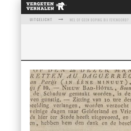
UITGELICHT
WEL OF GEEN DOPING BIJ FEYENOORD?
ERASMUSBRUG - HOE EEN MISLUKKING 
KAAT MOSSEL - HELDIN OF HELLEVEEG
TROPICANA: HET VERLOEDERDE ZWEMPA