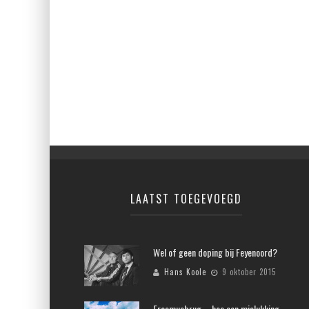
LAATST TOEGEVOEGD
Wel of geen doping bij Feyenoord?
Hans Koole
9 oktober 2015
Erasmusbrug – hoe een mislukking