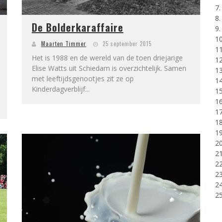
7
8
De Bolderkaraffaire
9.
10
Maarten Timmer
25 september 2015
11
Het is 1988 en de wereld van de toen driejarige
12
Elise Watts uit Schiedam is overzichtelijk. Samen
13
met leeftijdsgenootjes zit ze op
14
Kinderdagverblijf...
15
16
17
18
19
20
21
22
23
24
25