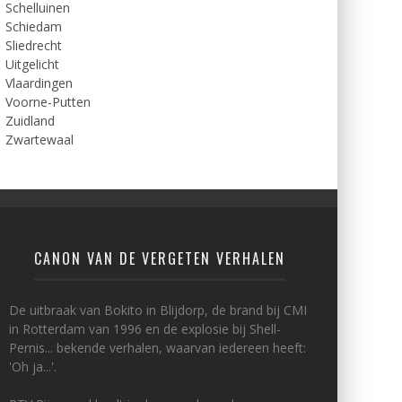
Schelluinen
Schiedam
Sliedrecht
Uitgelicht
Vlaardingen
Voorne-Putten
Zuidland
Zwartewaal
CANON VAN DE VERGETEN VERHALEN
De uitbraak van Bokito in Blijdorp, de brand bij CMI
in Rotterdam van 1996 en de explosie bij Shell-
Pernis... bekende verhalen, waarvan iedereen heeft:
'Oh ja...'.