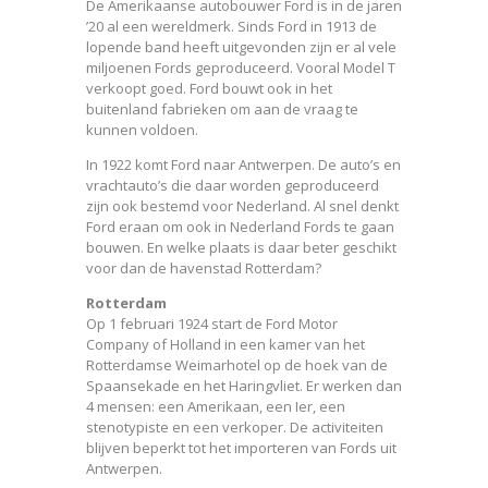
De Amerikaanse autobouwer Ford is in de jaren
’20 al een wereldmerk. Sinds Ford in 1913 de
lopende band heeft uitgevonden zijn er al vele
miljoenen Fords geproduceerd. Vooral Model T
verkoopt goed. Ford bouwt ook in het
buitenland fabrieken om aan de vraag te
kunnen voldoen.
In 1922 komt Ford naar Antwerpen. De auto’s en
vrachtauto’s die daar worden geproduceerd
zijn ook bestemd voor Nederland. Al snel denkt
Ford eraan om ook in Nederland Fords te gaan
bouwen. En welke plaats is daar beter geschikt
voor dan de havenstad Rotterdam?
Rotterdam
Op 1 februari 1924 start de Ford Motor
Company of Holland in een kamer van het
Rotterdamse Weimarhotel op de hoek van de
Spaansekade en het Haringvliet. Er werken dan
4 mensen: een Amerikaan, een Ier, een
stenotypiste en een verkoper. De activiteiten
blijven beperkt tot het importeren van Fords uit
Antwerpen.