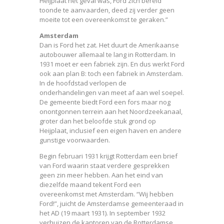
Heijplaat het geval was, Ford zich bereid
toonde te aanvaarden, deed zij verder geen
moeite tot een overeenkomst te geraken.”
Amsterdam
Dan is Ford het zat. Het duurt de Amerikaanse
autobouwer allemaal te lang in Rotterdam. In
1931 moet er een fabriek zijn. En dus werkt Ford
ook aan plan B: toch een fabriek in Amsterdam.
In de hoofdstad verlopen de
onderhandelingen van meet af aan wel soepel.
De gemeente biedt Ford een fors maar nog
onontgonnen terrein aan het Noordzeekanaal,
groter dan het beloofde stuk grond op
Heijplaat, inclusief een eigen haven en andere
gunstige voorwaarden.
Begin februari 1931 krijgt Rotterdam een brief
van Ford waarin staat verdere gesprekken
geen zin meer hebben. Aan het eind van
diezelfde maand tekent Ford een
overeenkomst met Amsterdam. “Wij hebben
Ford!”, juicht de Amsterdamse gemeenteraad in
het AD (19 maart 1931). In september 1932
verhuizen de kantoren van de Rotterdamse