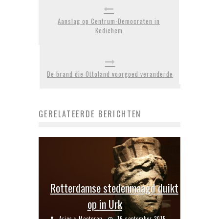
Aanslag op Centrum-Democraten in
Kedichem
De brand die Ottoland voorgoed veranderde
GERELATEERDE BERICHTEN
Rotterdamse stedenmaagd duikt
op in Urk
Aries v Meeteren
16 september 2015