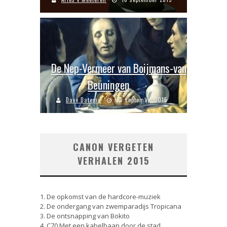
De Nep-Vermeer van Boijmans-van
Beuningen
Dave Datema
20 september 2015
CANON VERGETEN
VERHALEN 2015
1. De opkomst van de hardcore-muziek
2. De ondergang van zwemparadijs Tropicana
3. De ontsnapping van Bokito
4. C70 Met een kabelbaan door de stad