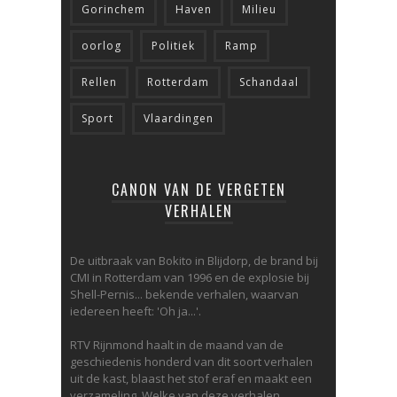
Gorinchem
Haven
Milieu
oorlog
Politiek
Ramp
Rellen
Rotterdam
Schandaal
Sport
Vlaardingen
CANON VAN DE VERGETEN
VERHALEN
De uitbraak van Bokito in Blijdorp, de brand bij
CMI in Rotterdam van 1996 en de explosie bij
Shell-Pernis... bekende verhalen, waarvan
iedereen heeft: 'Oh ja...'.
RTV Rijnmond haalt in de maand van de
geschiedenis honderd van dit soort verhalen
uit de kast, blaast het stof eraf en maakt een
verzameling. Welke van deze verhalen