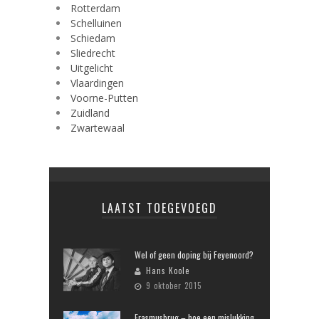
Rotterdam
Schelluinen
Schiedam
Sliedrecht
Uitgelicht
Vlaardingen
Voorne-Putten
Zuidland
Zwartewaal
LAATST TOEGEVOEGD
Wel of geen doping bij Feyenoord?
Hans Koole
9 oktober 2015
Erasmusbrug – hoe een mislukking