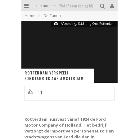
UITGELICHT
Wel of geen doping bij Feyenoord?
Home
De Canon
Erasmusbrug - hoe een mislukking uitgroeide tot een icoon
Afbeelding: Stichting Ons Rotterdam
Kaat Mossel - heldin of helleveeg
Daniel van Cotthem, Vlaardings symbool voor zinloos geweld
Stadsrechten van Rotterdam - driemaal recht is scheepsrecht
Tropicana: het verloederde zwemparadijs van Rotterdam
ROTTERDAM VERSPEELT
FORDFABRIEK AAN AMSTERDAM
+11
Rotterdam huisvest vanaf 1924 de Ford
Motor Company of Holland. Het bedrijf
verzorgt de import van personenauto’s en
vrachtwagens van Ford die dan in