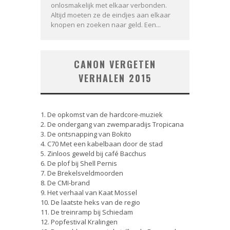
onlosmakelijk met elkaar verbonden.
Altijd moeten ze de eindjes aan elkaar
knopen en zoeken naar geld. Een...
CANON VERGETEN
VERHALEN 2015
1. De opkomst van de hardcore-muziek
2. De ondergang van zwemparadijs Tropicana
3. De ontsnapping van Bokito
4. C70 Met een kabelbaan door de stad
5. Zinloos geweld bij café Bacchus
6. De plof bij Shell Pernis
7. De Brekelsveldmoorden
8. De CMI-brand
9. Het verhaal van Kaat Mossel
10. De laatste heks van de regio
11. De treinramp bij Schiedam
12. Popfestival Kralingen