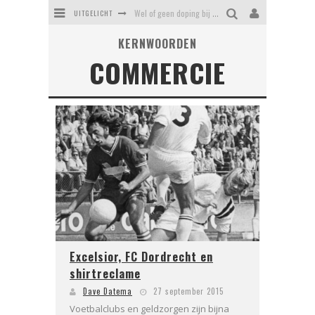
UITGELICHT
Wel of geen doping bij Feyenoord?
KERNWOORDEN
Erasmusbrug - hoe een mislukking uitgroeide tot een icoon
COMMERCIE
Kaat Mossel - heldin of helleveeg
Daniel van Cotthem, Vlaardings symbool voor zinloos geweld
Stadsrechten van Rotterdam - driemaal recht is scheepsrecht
Tropicana: het verloederde zwemparadijs van Rotterdam
Excelsior, FC Dordrecht en
shirtreclame
Dave Datema
27 september 2015
Voetbalclubs en geldzorgen zijn bijna