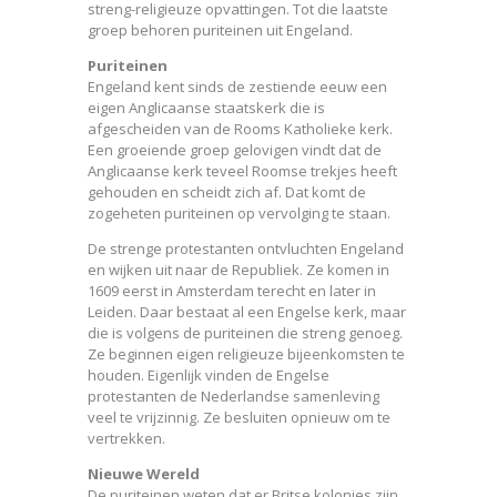
streng-religieuze opvattingen. Tot die laatste
groep behoren puriteinen uit Engeland.
Puriteinen
Engeland kent sinds de zestiende eeuw een
eigen Anglicaanse staatskerk die is
afgescheiden van de Rooms Katholieke kerk.
Een groeiende groep gelovigen vindt dat de
Anglicaanse kerk teveel Roomse trekjes heeft
gehouden en scheidt zich af. Dat komt de
zogeheten puriteinen op vervolging te staan.
De strenge protestanten ontvluchten Engeland
en wijken uit naar de Republiek. Ze komen in
1609 eerst in Amsterdam terecht en later in
Leiden. Daar bestaat al een Engelse kerk, maar
die is volgens de puriteinen die streng genoeg.
Ze beginnen eigen religieuze bijeenkomsten te
houden. Eigenlijk vinden de Engelse
protestanten de Nederlandse samenleving
veel te vrijzinnig. Ze besluiten opnieuw om te
vertrekken.
Nieuwe Wereld
De puriteinen weten dat er Britse kolonies zijn