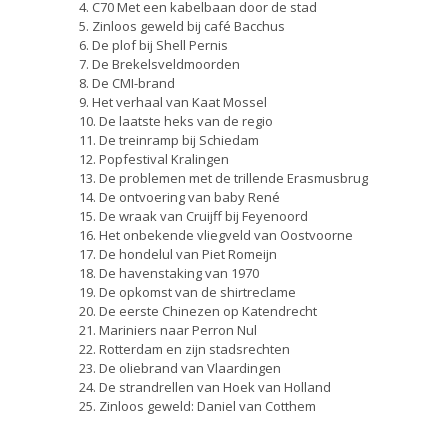
4. C70 Met een kabelbaan door de stad
5. Zinloos geweld bij café Bacchus
6. De plof bij Shell Pernis
7. De Brekelsveldmoorden
8. De CMI-brand
9. Het verhaal van Kaat Mossel
10. De laatste heks van de regio
11. De treinramp bij Schiedam
12. Popfestival Kralingen
13. De problemen met de trillende Erasmusbrug
14. De ontvoering van baby René
15. De wraak van Cruijff bij Feyenoord
16. Het onbekende vliegveld van Oostvoorne
17. De hondelul van Piet Romeijn
18. De havenstaking van 1970
19. De opkomst van de shirtreclame
20. De eerste Chinezen op Katendrecht
21. Mariniers naar Perron Nul
22. Rotterdam en zijn stadsrechten
23. De oliebrand van Vlaardingen
24. De strandrellen van Hoek van Holland
25. Zinloos geweld: Daniel van Cotthem