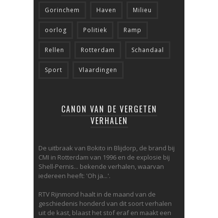
Gorinchem
Haven
Milieu
oorlog
Politiek
Ramp
Rellen
Rotterdam
Schandaal
Sport
Vlaardingen
CANON VAN DE VERGETEN
VERHALEN
De uitbraak van Bokito in Blijdorp, de brand bij
CMI in Rotterdam van 1996 en de explosie bij
Shell-Pernis... bekende verhalen, waarvan
iedereen heeft: 'Oh ja...'.
RTV Rijnmond haalt in de maand van de
geschiedenis honderd van dit soort verhalen
uit de kast, blaast het stof eraf en maakt een