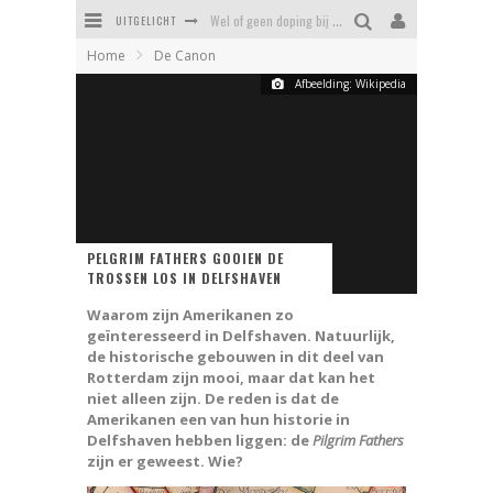
UITGELICHT
Wel of geen doping bij Feyenoord?
Home
De Canon
Erasmusbrug - hoe een mislukking uitgroeide tot een icoon
Afbeelding: Wikipedia
Kaat Mossel - heldin of helleveeg
Daniel van Cotthem, Vlaardings symbool voor zinloos geweld
Stadsrechten van Rotterdam - driemaal recht is scheepsrecht
Tropicana: het verloederde zwemparadijs van Rotterdam
PELGRIM FATHERS GOOIEN DE
TROSSEN LOS IN DELFSHAVEN
Waarom zijn Amerikanen zo
geïnteresseerd in Delfshaven. Natuurlijk,
de historische gebouwen in dit deel van
Rotterdam zijn mooi, maar dat kan het
niet alleen zijn. De reden is dat de
Amerikanen een van hun historie in
Delfshaven hebben liggen: de
Pilgrim Fathers
zijn er geweest. Wie?