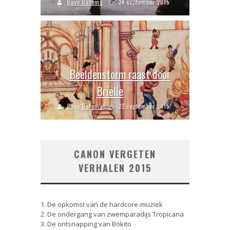
Dave Datema
24 september 2015
Beeldenstorm raast door
Brielle
Dave Datema
22 september 2015
CANON VERGETEN
VERHALEN 2015
1. De opkomst van de hardcore-muziek
2. De ondergang van zwemparadijs Tropicana
3. De ontsnapping van Bokito