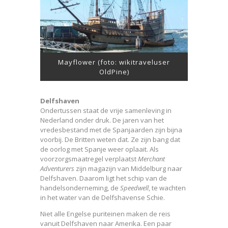
Mayflower (foto: wikitraveluser
OldPine)
Delfshaven
Ondertussen staat de vrije samenleving in
Nederland onder druk. De jaren van het
vredesbestand met de Spanjaarden zijn bijna
voorbij. De Britten weten dat. Ze zijn bang dat
de oorlog met Spanje weer oplaait. Als
voorzorgsmaatregel verplaatst
Merchant
Adventurers
zijn magazijn van Middelburg naar
Delfshaven. Daarom ligt het schip van de
handelsonderneming, de
Speedwell
, te wachten
in het water van de Delfshavense Schie.
Niet alle Engelse puriteinen maken de reis
vanuit Delfshaven naar Amerika. Een paar