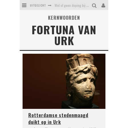
UITGELICHT
Wel of geen doping bij Feyenoord?
KERNWOORDEN
Erasmusbrug - hoe een mislukking uitgroeide tot een icoon
FORTUNA VAN
Kaat Mossel - heldin of helleveeg
URK
Daniel van Cotthem, Vlaardings symbool voor zinloos geweld
Stadsrechten van Rotterdam - driemaal recht is scheepsrecht
Tropicana: het verloederde zwemparadijs van Rotterdam
Rotterdamse stedenmaagd
duikt op in Urk