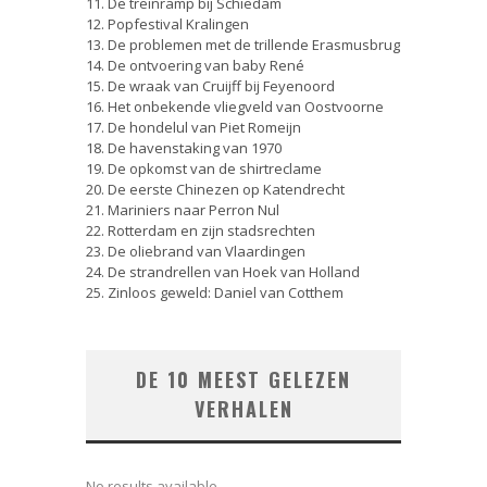
11. De treinramp bij Schiedam
12. Popfestival Kralingen
13. De problemen met de trillende Erasmusbrug
14. De ontvoering van baby René
15. De wraak van Cruijff bij Feyenoord
16. Het onbekende vliegveld van Oostvoorne
17. De hondelul van Piet Romeijn
18. De havenstaking van 1970
19. De opkomst van de shirtreclame
20. De eerste Chinezen op Katendrecht
21. Mariniers naar Perron Nul
22. Rotterdam en zijn stadsrechten
23. De oliebrand van Vlaardingen
24. De strandrellen van Hoek van Holland
25. Zinloos geweld: Daniel van Cotthem
DE 10 MEEST GELEZEN
VERHALEN
No results available