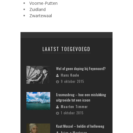
Voorne-Putten
Zuidland
Zwartewaal
LAATST TOEGEVOEGD
Wel of geen doping bij Feyenoord?
Hans Koole
9 oktober 2015
Erasmusbrug – hoe een mislukking
uitgroeide tot een icoon
Maarten Timmer
1 oktober 2015
Kaat Mossel – heldin of helleveeg
Aries v Meeteren