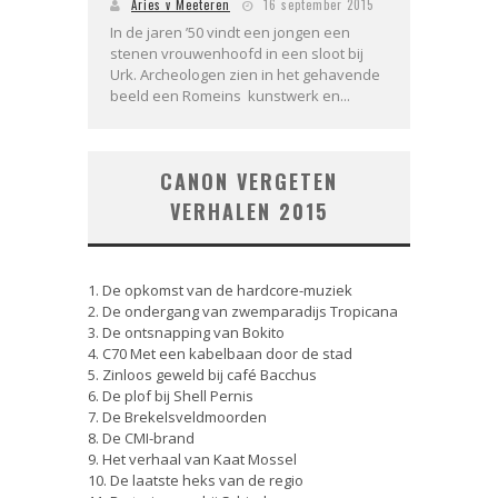
Aries v Meeteren
16 september 2015
In de jaren ’50 vindt een jongen een
stenen vrouwenhoofd in een sloot bij
Urk. Archeologen zien in het gehavende
beeld een Romeins kunstwerk en...
CANON VERGETEN
VERHALEN 2015
1. De opkomst van de hardcore-muziek
2. De ondergang van zwemparadijs Tropicana
3. De ontsnapping van Bokito
4. C70 Met een kabelbaan door de stad
5. Zinloos geweld bij café Bacchus
6. De plof bij Shell Pernis
7. De Brekelsveldmoorden
8. De CMI-brand
9. Het verhaal van Kaat Mossel
10. De laatste heks van de regio